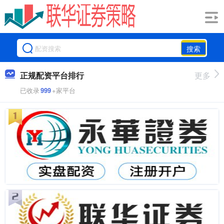
搜索
正规配资平台排行
更多
已收录
999
+家平台