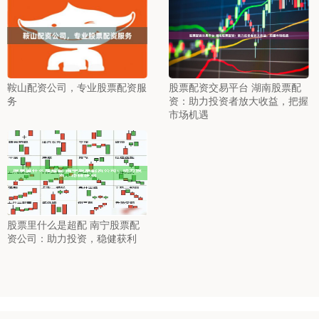
鞍山配资公司，专业股票配资服
股票配资交易平台 湖南股票配
务
资：助力投资者放大收益，把握
市场机遇
股票里什么是超配 南宁股票配
资公司：助力投资，稳健获利