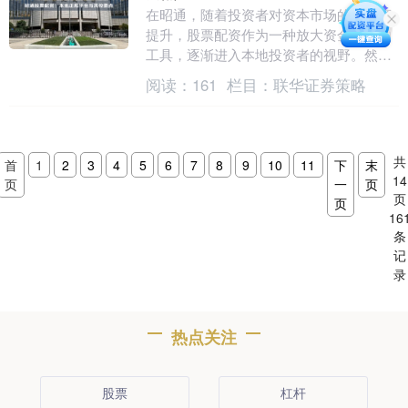
在昭通，随着投资者对资本市场的关注度
提升，股票配资作为一种放大资金杠杆的
工具，逐渐进入本地投资者的视野。然
而，配资市场鱼龙混杂，选择正规平台并
阅读：
161
栏目：
联华证券策略
掌握风控要点，是保....
共
首
1
2
3
4
5
6
7
8
9
10
11
下
末
14
页
一
页
页
页
16
条
记
录
热点关注
股票
杠杆