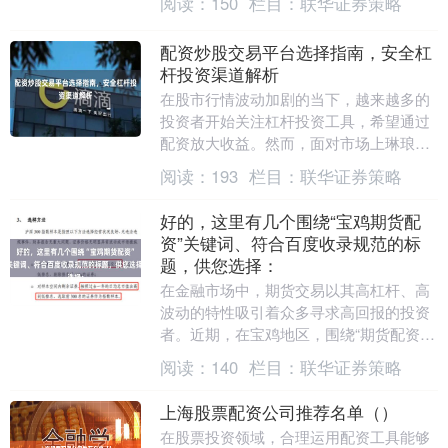
阅读：
150
栏目：
联华证券策略
民关心的问题。本文....
配资炒股交易平台选择指南，安全杠
杆投资渠道解析
在股市行情波动加剧的当下，越来越多的
投资者开始关注杠杆投资工具，希望通过
配资放大收益。然而，面对市场上琳琅满
目的配资平台，如何选择安全可靠的交易
阅读：
193
栏目：
联华证券策略
渠道成为投资者面....
好的，这里有几个围绕“宝鸡期货配
资”关键词、符合百度收录规范的标
题，供您选择：
在金融市场中，期货交易以其高杠杆、高
波动的特性吸引着众多寻求高回报的投资
者。近期，在宝鸡地区，围绕“期货配资”
的讨论与广告悄然增多，一些宣称能“放大
阅读：
140
栏目：
联华证券策略
资金、快速盈....
上海股票配资公司推荐名单（）
在股票投资领域，合理运用配资工具能够