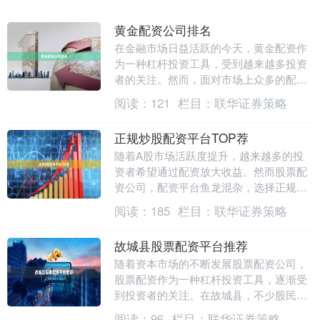
黄金配资公司排名
在金融市场日益活跃的今天，黄金配资作
为一种杠杆投资工具，受到越来越多投资
者的关注。然而，面对市场上众多的配资
公司，如何选择一家安全、合规、服务优
阅读：
121
栏目：
联华证券策略
质的平台，成为投....
正规炒股配资平台TOP荐
随着A股市场活跃度提升，越来越多的投
资者希望通过配资放大收益。然而股票配
资公司，配资平台鱼龙混杂，选择正规平
台是保障资金安全的第一步。本文将为您
阅读：
185
栏目：
联华证券策略
盘点当前市场上口....
故城县股票配资平台推荐
随着资本市场的不断发展股票配资公司，
股票配资作为一种杠杆投资工具，逐渐受
到投资者的关注。在故城县，不少股民希
望通过配资放大收益，但由于缺乏专业指
阅读：
96
栏目：
联华证券策略