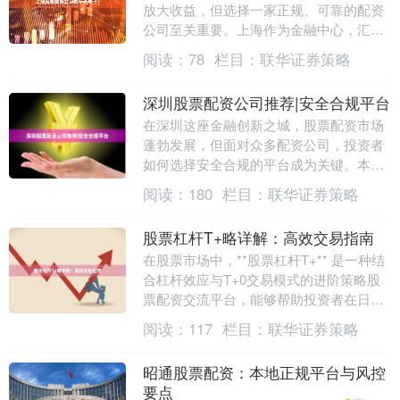
放大收益，但选择一家正规、可靠的配资
公司至关重要。上海作为金融中心，汇聚
了众多配资机构，本文为您整理了一份**
阅读：
78
栏目：
联华证券策略
上海股票配资公....
深圳股票配资公司推荐|安全合规平台
在深圳这座金融创新之城，股票配资市场
蓬勃发展，但面对众多配资公司，投资者
如何选择安全合规的平台成为关键。本文
将为您推荐深圳值得信赖的股票配资公
阅读：
180
栏目：
联华证券策略
司，帮助您在投资路....
股票杠杆T+略详解：高效交易指南
在股票市场中，**股票杠杆T+** 是一种结
合杠杆效应与T+0交易模式的进阶策略股
票配资交流平台，能够帮助投资者在日内
实现资金效率最大化。本文将从概念、操
阅读：
117
栏目：
联华证券策略
作要点....
昭通股票配资：本地正规平台与风控
要点