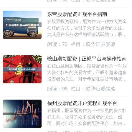
导，容易陷入非法....
东营股票配资正规平台指南
在股票投资领域，配资作为一种放大资金
杠杆的方式，吸引了众多投资者的关注。
尤其是在东营这样的经济活跃城市，股票
配资需求日益增长。然而，面对市场上众
阅读：
73
栏目：
联华证券策略
多的配资平台，如....
鞍山期货配资 | 正规平台与操作指南
在鞍山及周边地区，期货配资作为一种放
大资金杠杆的交易方式，正吸引越来越多
投资者的关注。对于希望在期货市场获取
更高收益的交易者来说，选择正规平台并
阅读：
98
栏目：
联华证券策略
掌握操作要点股票....
福州股票配资开户流程正规平台
在福州，股票配资作为一种常见的资金杠
杆工具，吸引了众多投资者的关注。然
而，面对市场上众多的配资平台，如何选
择正规平台并顺利完成开户，成为许多股