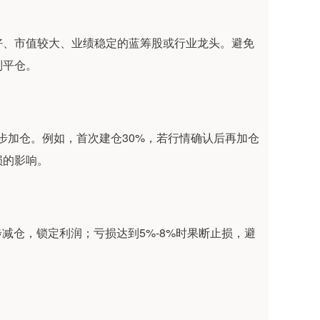
好、市值较大、业绩稳定的蓝筹股或行业龙头。避免
制平仓。
步加仓。例如，首次建仓30%，若行情确认后再加仓
损的影响。
步减仓，锁定利润；亏损达到5%-8%时果断止损，避