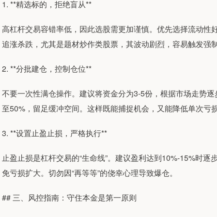
1. **精选标的，拒绝盲从**
高杠杆交易容错率低，因此选股需更加谨慎。优先选择流动性
追涨杀跌，尤其是题材炒作类股票，其波动剧烈，容易触发强
2. **分批建仓，控制仓位**
不要一次性满仓操作。建议将资金分为3-5份，根据市场走势逐
至50%，留足缓冲空间。这样既能捕捉机会，又能降低单次亏
3. **设置止盈止损，严格执行**
止盈止损是杠杆交易的“生命线”。建议盈利达到10%-15%时逐
免亏损扩大。切勿因“再等等”的侥幸心理导致爆仓。
## 三、风控指南：守住本金是第一原则