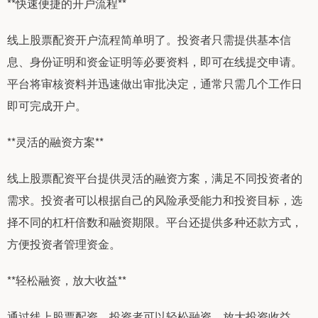
**快速便捷的开户流程**
线上股票配资开户流程简单明了。投资者只需提供基本信
息、身份证明和资金证明等必要资料，即可在线提交申请。
平台将审核资料并迅速做出审批决定，通常只需几个工作日
即可完成开户。
**灵活的融资方案**
线上股票配资平台提供灵活的融资方案，满足不同投资者的
需求。投资者可以根据自己的风险承受能力和投资目标，选
择不同的杠杆倍数和融资期限。平台还提供多种还款方式，
方便投资者管理资金。
**轻松融资，放大收益**
通过线上股票配资，投资者可以轻松融资，放大投资收益。