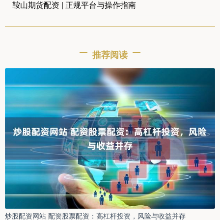
鞍山期货配资 | 正规平台与操作指南
推荐阅读
炒股配资网站 配资股票配资：高杠杆投资，风险与收益并存