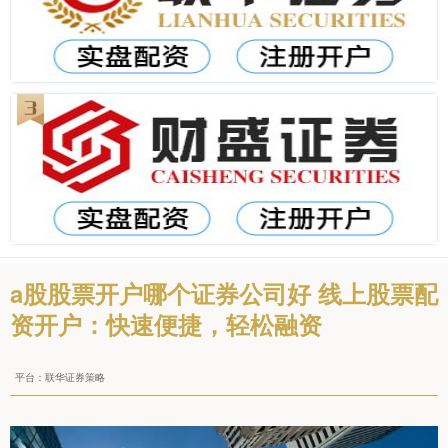
a股股票开户哪个证券公司好 线上股票配
资开户：快速便捷，轻松融资
平台：联华证券策略