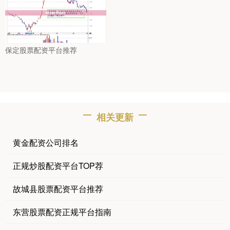
保定股票配资平台推荐
相关更新
黄金配资公司排名
正规炒股配资平台TOP荐
故城县股票配资平台推荐
东营股票配资正规平台指南