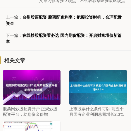
文章为作者独立观点，不代表联华证券策略观点
上一篇：
台州股票配资 股票配资利率：把握投资时机，合理配置
资金
下一篇：
在线炒股配资看必选 国内期货配资：开启财富增值新篇
章
相关文章
股票网炒股配资开户 正规炒股
上市股票什么条件可以 前五个
配资平台，助您资金倍增
月国有企业利润总额增长2.3%