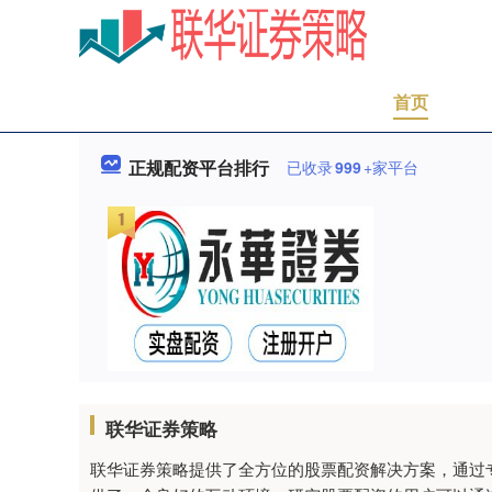
首页
正规配资平台排行
已收录
999
+家平台
联华证券策略
联华证券策略提供了全方位的股票配资解决方案，通过