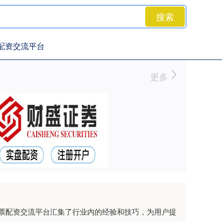
搜索
配资交流平台
更多
票配资交流平台汇集了行业内的经验和技巧，为用户提