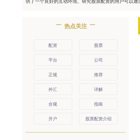
供了一个良好的互动环境。研究股票配资的用户可以通
热点关注
配资
股票
平台
公司
正规
推荐
外汇
详解
合规
指南
开户
股票配资介绍