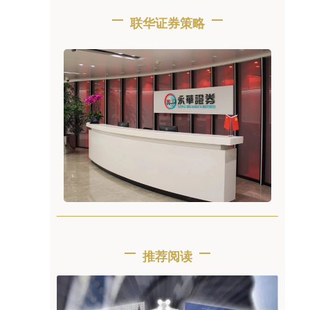
联华证券策略
推荐阅读