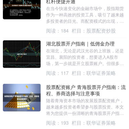
杠杆便捷开通
在当今快速变化的金融市场中，股指期货
作为一种高效的投资工具，吸引了越来越
多投资者的目光。而配资模式的出现，更
是为资金有限的投资者提供了参与市场的
阅读：
184
栏目：
股票配资炒股
机会。本文将为您....
湖北股票开户指南｜低佣金办理
在湖北，无论是武汉光谷的上班族，还是
宜昌、襄阳的投资者，想要进入A股市
场，第一步就是开立股票账户。但很多新
手在开户时容易忽略佣金问题，导致每年
阅读：
117
栏目：
联华证券策略
多花冤枉钱。本文为....
股票配资账户 青海股票开户指南：流
程、券商选择与注意事项
随着青海资本市场的发展股票配资账户，
越来越多投资者希望参与股票投资。本文
将为您提供一份清晰的青海股票开户指
南，涵盖流程、券商选择与关键注意事
阅读：
193
栏目：
联华证券策略
项。 在配资炒股开户....