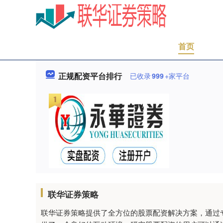
首页
正规配资平台排行
已收录
999
+家平台
联华证券策略
联华证券策略提供了全方位的股票配资解决方案，通过