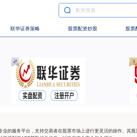
联华证券策略
股票配资炒股
股票
专业的服务平台，支持交易者在股票市场上进行更灵活的操作。其股