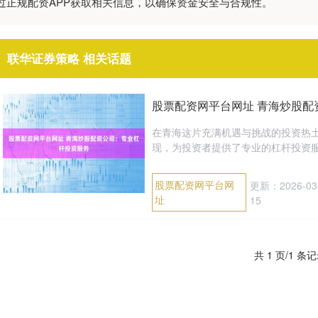
过正规配资APP获取相关信息，以确保资金安全与合规性。
联华证券策略 相关话题
股票配资网平台网址 青海炒股配
在青海这片充满机遇与挑战的投资热
现，为投资者提供了专业的杠杆投资服
股票配资网平台网
更新：2026-03
址
15
共 1 页/1 条