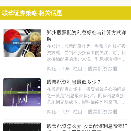
联华证券策略 相关话题
郑州股票配资利息标准与计算方式详
解
在郑州，股票配资作为一种常见的杠杆投
资方式，受到不少投资者的关注。对于初
次接触配资的用户来说，利息标准和计算
方式是核心问题。本文将详细解析郑州股
阅读：
196
栏目：
股票配资炒股
票配资的利息构成....
股票配资利息最低多少？
在股票配资市场中，投资者最关心的问题
之一就是“利息最低多少”。配资利息直接
关系到交易成本，影响最终盈利空间。本
文将详细解析股票配资利息的构成、行业
阅读：
127
栏目：
股票配资炒股
最低水平以及选....
股票配资怎么弄 股票配资利息费率详